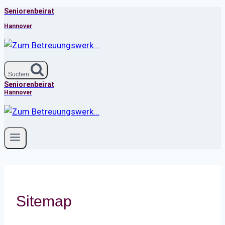
Seniorenbeirat
Zum
Inhalt
Hannover
springen
Suchen
Seniorenbeirat
Hannover
Sitemap